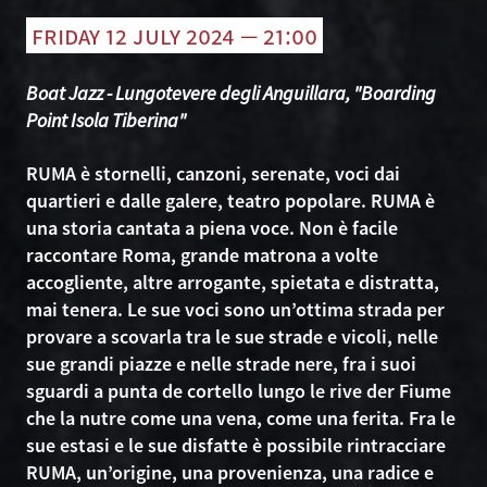
friday 12 july 2024 — 21:00
Boat Jazz - Lungotevere degli Anguillara, "Boarding
Point Isola Tiberina"
RUMA è stornelli, canzoni, serenate, voci dai
quartieri e dalle galere, teatro popolare. RUMA è
una storia cantata a piena voce. Non è facile
raccontare Roma, grande matrona a volte
accogliente, altre arrogante, spietata e distratta,
mai tenera. Le sue voci sono un’ottima strada per
provare a scovarla tra le sue strade e vicoli, nelle
sue grandi piazze e nelle strade nere, fra i suoi
sguardi a punta de cortello lungo le rive der Fiume
che la nutre come una vena, come una ferita. Fra le
sue estasi e le sue disfatte è possibile rintracciare
RUMA, un’origine, una provenienza, una radice e