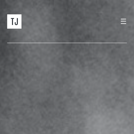
☰
home
events
tramjazz
gift cards
album
info
house concert
itinerario
IT