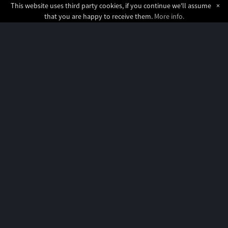
This website uses third party cookies, if you continue we'll assume
×
that you are happy to receive them.
More info.
QUICK INFO
La disposizione dei tavoli
La disposizione dei tavoli su tramjazz è da 2 e da 4
posti.
Sul Boat jazz è possibile comporre il tavolo in base al
numero degli ospiti. Per ogni evento istituzionale è
possibile acquistare massimo 20 biglietti, in tal caso
chiediamo di contattarci telefonicamente o tramite