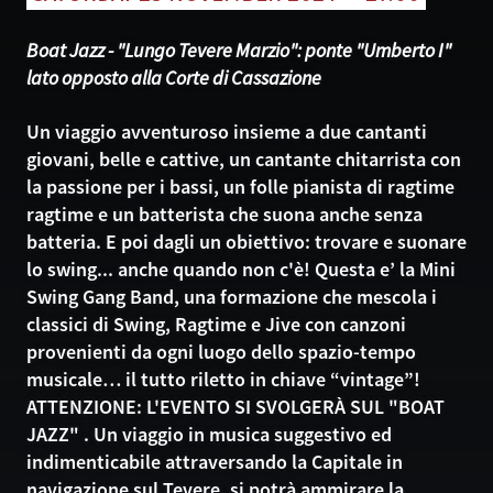
Boat Jazz - "Lungo Tevere Marzio": ponte "Umberto I"
lato opposto alla Corte di Cassazione
Un viaggio avventuroso insieme a due cantanti
giovani, belle e cattive, un cantante chitarrista con
la passione per i bassi, un folle pianista di ragtime
ragtime e un batterista che suona anche senza
batteria. E poi dagli un obiettivo: trovare e suonare
lo swing... anche quando non c'è! Questa e’ la Mini
Swing Gang Band, una formazione che mescola i
classici di Swing, Ragtime e Jive con canzoni
provenienti da ogni luogo dello spazio-tempo
musicale… il tutto riletto in chiave “vintage”!
ATTENZIONE: L'EVENTO SI SVOLGERÀ SUL "BOAT
JAZZ" . Un viaggio in musica suggestivo ed
indimenticabile attraversando la Capitale in
navigazione sul Tevere, si potrà ammirare la