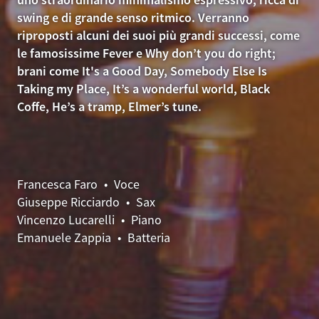
swing e di grande senso ritmico. Verranno
riproposti alcuni dei suoi più grandi successi, come
le famosissime Fever e Why don’t you do right;
brani come It's a Good Day, Somebody Else Is
Taking my Place, It’s a wonderful world, Black
Coffe, He’s a tramp, Elmer’s tune.
Francesca Faro • Voce
Giuseppe Ricciardo • Sax
Vincenzo Lucarelli • Piano
Emanuele Zappia • Batteria