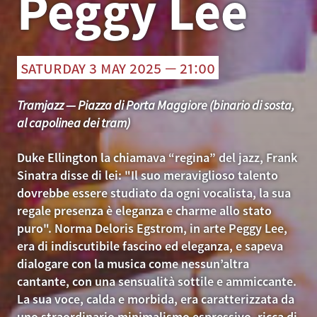
Peggy Lee
saturday 3 may 2025 — 21:00
Tramjazz — Piazza di Porta Maggiore (binario di sosta,
al capolinea dei tram)
Duke Ellington la chiamava “regina” del jazz, Frank
Sinatra disse di lei: "Il suo meraviglioso talento
dovrebbe essere studiato da ogni vocalista, la sua
regale presenza è eleganza e charme allo stato
puro". Norma Deloris Egstrom, in arte Peggy Lee,
era di indiscutibile fascino ed eleganza, e sapeva
dialogare con la musica come nessun’altra
cantante, con una sensualità sottile e ammiccante.
La sua voce, calda e morbida, era caratterizzata da
uno straordinario minimalismo espressivo, ricca di