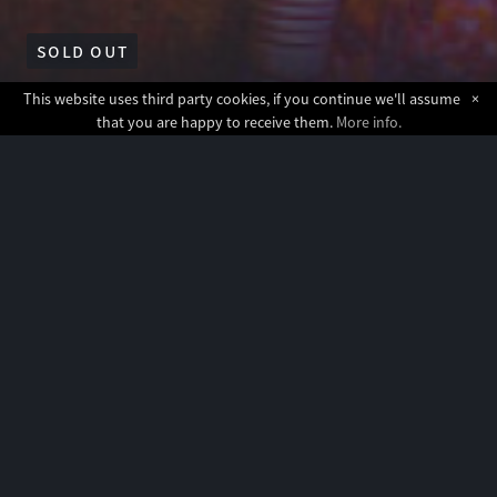
SOLD OUT
This website uses third party cookies, if you continue we'll assume
×
that you are happy to receive them.
More info.
QUICK INFO
La disposizione dei tavoli
La disposizione dei tavoli su tramjazz è da 2 e da 4
posti.