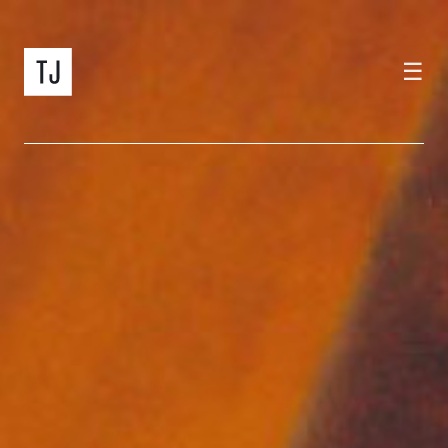
☰
home
events
tramjazz
gift cards
album
info
house concert
itinerario
IT