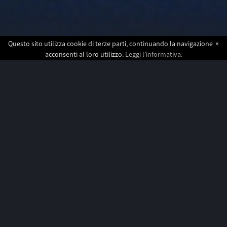
Questo sito utilizza cookie di terze parti, continuando la navigazione
×
acconsenti al loro utilizzo.
Leggi l’informativa.
PRENOTAZIONI
ESIGENZE ALIMENTARI
: una volta
acquistati i biglietti invia una email a
info@tramjazz.com
indicando il tuo
numero ordine; nome e cognome della
prenotazione; evento prenotato; esigenza
alimentare (Es. menu vegetariani - vegani -