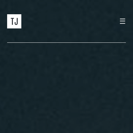
☰
home
programma
tramjazz
carte regalo
album
info
itinerario
contatti
EN