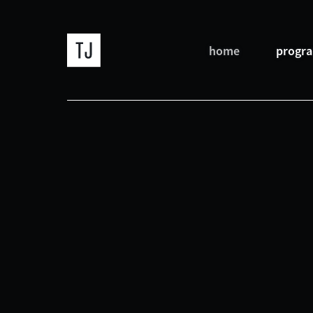
home
progr