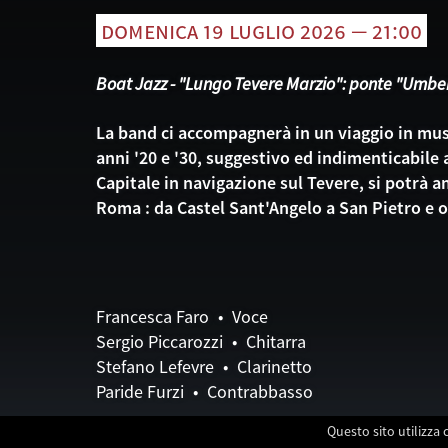
domenica 19 luglio 2026 — 21:00
Boat Jazz - "Lungo Tevere Marzio": ponte "Umbert
La band ci accompagnerà in un viaggio in mus
anni '20 e '30, suggestivo ed indimenticabile
Capitale in navigazione sul Tevere, si potrà a
Roma : da Castel Sant'Angelo a San Pietro e ol
Francesca Faro • Voce
Sergio Piccarozzi • Chitarra
Stefano Lefevre • Clarinetto
Paride Furzi • Contrabbasso
Questo sito utilizza 