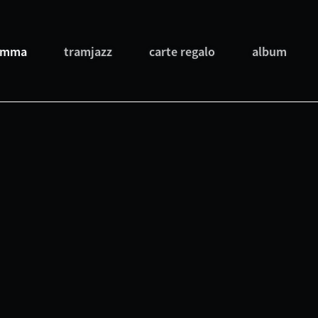
amma
tramjazz
carte regalo
album