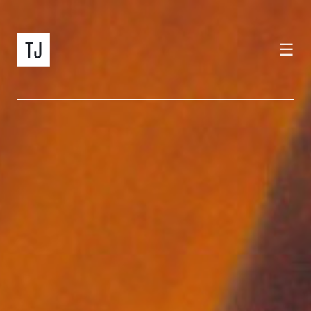
☰
home
programma
tramjazz
carte regalo
album
info
itinerario
contatti
EN