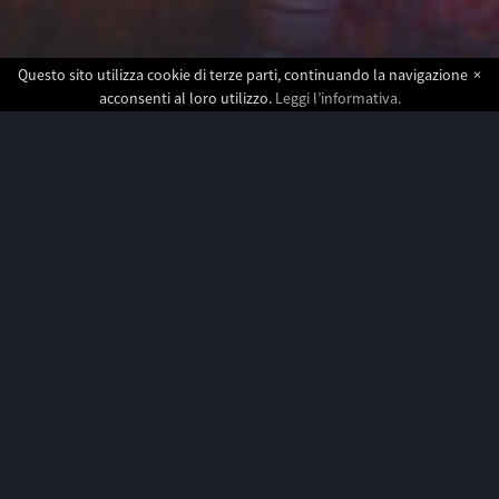
Questo sito utilizza cookie di terze parti, continuando la navigazione
×
acconsenti al loro utilizzo.
Leggi l’informativa.
PRENOTAZIONI
ESIGENZE ALIMENTARI
: una volta
acquistati i biglietti invia una email a
info@tramjazz.com
indicando il tuo
numero ordine; nome e cognome della
prenotazione; evento prenotato; esigenza
alimentare (Es. menu vegetariani - vegani -
senza glutine).