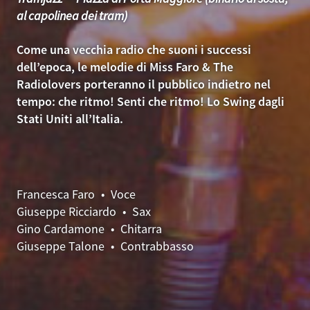
al capolinea dei tram)
Come una vecchia radio che suoni i successi
dell’epoca, le melodie di Miss Faro & The
Radiolovers porteranno il pubblico indietro nel
tempo: che ritmo! Senti che ritmo! Lo Swing dagli
Stati Uniti all’Italia.
Francesca Faro • Voce
Giuseppe Ricciardo • Sax
Gino Cardamone • Chitarra
Giuseppe Talone • Contrabbasso