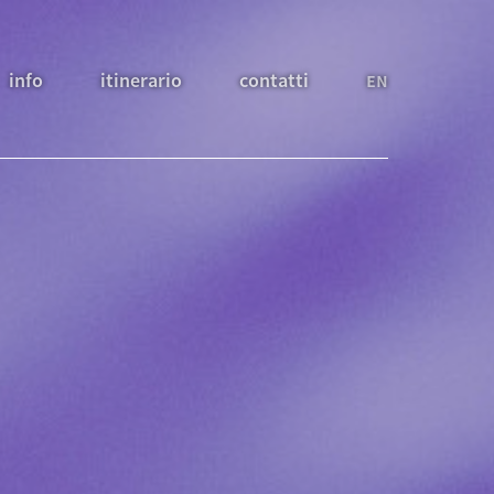
info
itinerario
contatti
EN