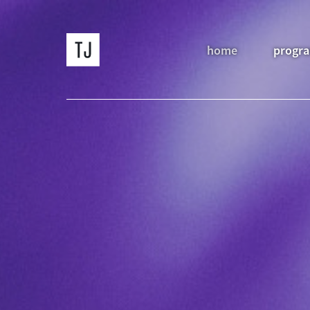
home
progr