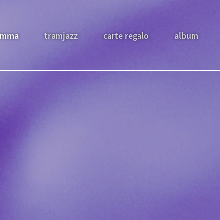
amma
tramjazz
carte regalo
album